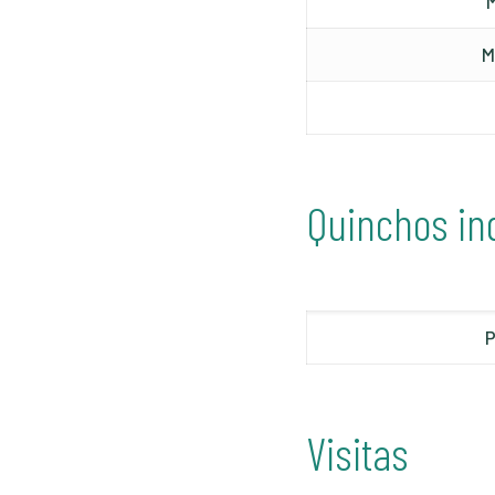
M
M
Quinchos in
P
Visitas