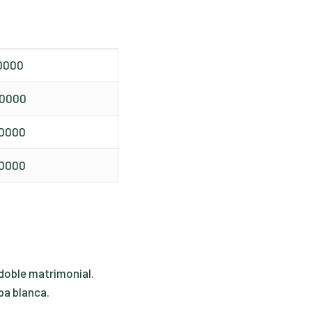
0000
00000
30000
60000
doble matrimonial.
pa blanca.