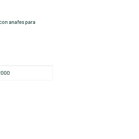
con anafes para
2000