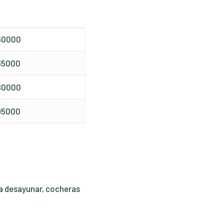
50000
65000
80000
95000
a desayunar, cocheras