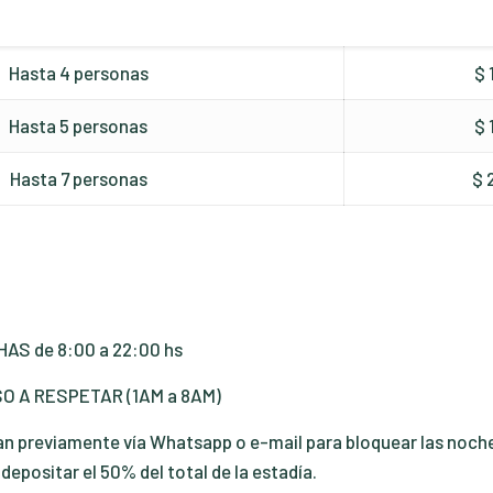
Hasta 4 personas
$
Hasta 5 personas
$
Hasta 7 personas
$ 
AS de 8:00 a 22:00 hs
O A RESPETAR (1AM a 8AM)
zan previamente vía Whatsapp o e-mail para bloquear las noches
epositar el 50% del total de la estadía.